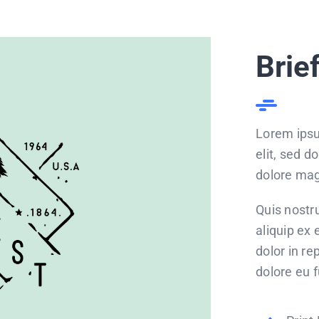
Brie
Lorem ipsu
elit, sed d
dolore mag
Quis nostru
aliquip ex
dolor in re
dolore eu f