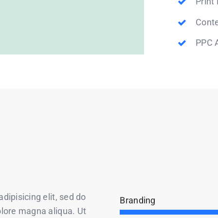
Print
Conte
PPC A
ipisicing elit, sed do
Branding
olore magna aliqua. Ut